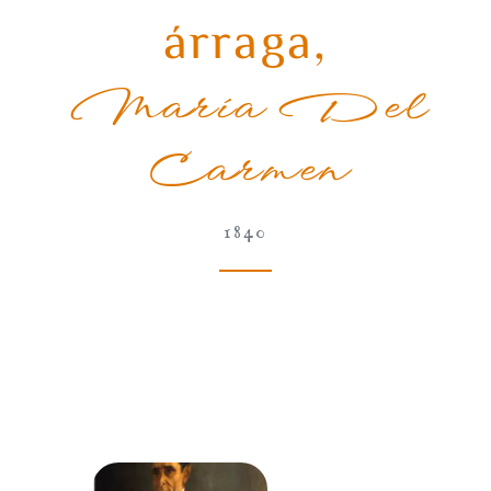
árraga
,
María Del
Carmen
1840