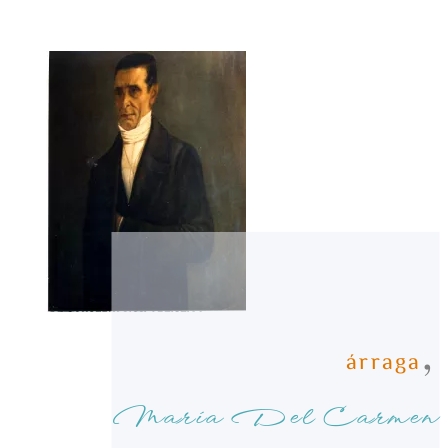
,
árraga
María Del Carmen